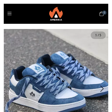
0
1
/
5