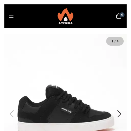
0
1
/
4